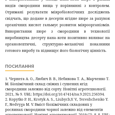
видів смородини вища у порівнянні з контролем.
Отримані результати мікробіологічних досліджень
свідчать, що додане в десерти ягідне пюре за рахунок
органічних кислот гальмує розвиток мікроорганізмів.
Використання пюре з смородини в технології
виробництва десерту пана-коти позитивно впливає на
органолептичні, структурно-механічні показники
готового виробу та підвищує його біологічну цінність.
ПОСИЛАННЯ
1. Чернега А. О., Любич В. В., Небикова Т. А., Марченко Т.
М. Біохімічний склад свіжих і сушених ягід
смородини залежно від сорту. Новітні агротехнології.
2021, № 9. URL: https://doi.org/10.47414/na.9.2021.256394.
2. Kopytko P. H., Krotyk A. S., Liubych,V. V., Tereshchenko Y.
F., Nedvyga M. V. Вміст біохімічних складових у
рослинах смородини чорної залежно від елементів
агротехнології. Новітні агротехнології. 2019.(7), 8–8. URL: