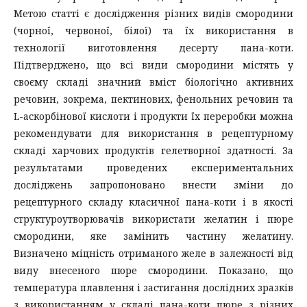
Метою статті є дослідження різних видів смородини
(чорної, червоної, білої) та їх використання в
технології виготовлення десерту пана-коти.
Підтверджено, що всі види смородини містять у
своєму складі значний вміст біологічно активних
речовин, зокрема, пектинових, фенольних речовин та
L-аскорбінової кислоти і продукти їх переробки можна
рекомендувати для використання в рецептурному
складі харчових продуктів гелетворної здатності. За
результатами проведених експериментальних
досліджень запропоновано внести зміни до
рецептурного складу класичної пана-коти і в якості
структуроутворювачів використати желатин і пюре
смородини, яке замінить частину желатину.
Визначено міцність отриманого желе в залежності від
виду внесеного пюре смородини. Показано, що
температура плавлення і застигання дослідних зразків
з використанням у складі пана-коти пюре з різних