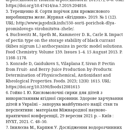
https://doi.org/10.47414/na.7.2019.204816.
3. Терещенко Я. Сорти порічок для промислового
виробництва желе. Журнал «Ягідник». 2019. № 1 (12).
URL: http://www.jagodnik.info/550-sorti-porichok-dlya-
promislovogo-virobnitstva-zhele/.
4. Buchweitz M., Speth M., Kammerer D. R., Carle R. Impact
of pectin type on the storage stability of black currant
(Ribes nigrum L.) anthocyanins in pectic model solutions.
Food Chemistry. Volume 139. Issues 1–4. 15 August 2013. P.
1168-1178.
5. Konrade D, Gaidukovs S, Vilaplana F, Sivan P. Pectin
from Fruit- and Berry-Juice Production by-Products:
Determination of Physicochemical, Antioxidant and
Rheological Properties. Foods. 2023; 12(8): 1615. URL:
https://doi.org/10.3390/foods12081615
6. Гойко І. Ю. Кисломолочні сирки для дітей з
використанням ягідної сировини. Здорове харчування
дітей в Україні – запорука майбутнього нації: стан та
перспективи : матеріали Міжнародної науково-
практичної конференції, 29 вересня 2021 р. – Київ :
НУХТ, 2021. С. 48–50.
7. Інилєєва М., Карпюк У. Дослідження водорозчинних