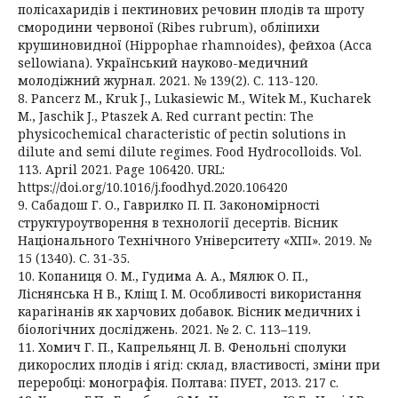
полісахаридів і пектинових речовин плодів та шроту
смородини червоної (Ribes rubrum), обліпихи
крушиновидної (Hippophae rhamnoides), фейхоа (Acca
sellowiana). Український науково-медичний
молодіжний журнал. 2021. № 139(2). С. 113-120.
8. Pancerz M., Kruk J., Lukasiewic M., Witek M., Kucharek
M., Jaschik J., Ptaszek A. Red currant pectin: The
physicochemical characteristic of pectin solutions in
dilute and semi dilute regimes. Food Hydrocolloids. Vol.
113. April 2021. Page 106420. URL:
https://doi.org/10.1016/j.foodhyd.2020.106420
9. Сабадош Г. О., Гаврилко П. П. Закономірності
структуроутворення в технології десертів. Вісник
Національного Технічного Університету «ХПІ». 2019. №
15 (1340). С. 31-35.
10. Копаниця О. М., Гудима А. А., Мялюк О. П.,
Ліснянська Н В., Кліщ І. М. Особливості використання
карагінанів як харчових добавок. Вісник медичних і
біологічних досліджень. 2021. № 2. С. 113–119.
11. Хомич Г. П., Капрельянц Л. В. Фенольні сполуки
дикорослих плодів і ягід: склад, властивості, зміни при
переробці: монографія. Полтава: ПУЕТ, 2013. 217 с.