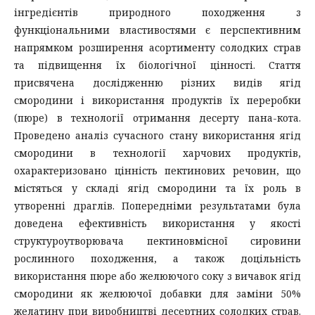
інгредієнтів природного походження з
функціональними властивостями є перспективним
напрямком розширення асортименту солодких страв
та підвищення їх біологічної цінності. Стаття
присвячена дослідженню різних видів ягід
смородини і використання продуктів їх переробки
(пюре) в технології отримання десерту пана-кота.
Проведено аналіз сучасного стану використання ягід
смородини в технології харчових продуктів,
охарактеризовано цінність пектинових речовин, що
містяться у складі ягід смородини та їх роль в
утворенні драглів. Попередніми результатами була
доведена ефективність використання у якості
структуроутворювача пектиновмісної сировини
рослинного походження, а також доцільність
використання пюре або желюючого соку з вичавок ягід
смородини як желюючої добавки для заміни 50%
желатину при виробництві десертних солодких страв.