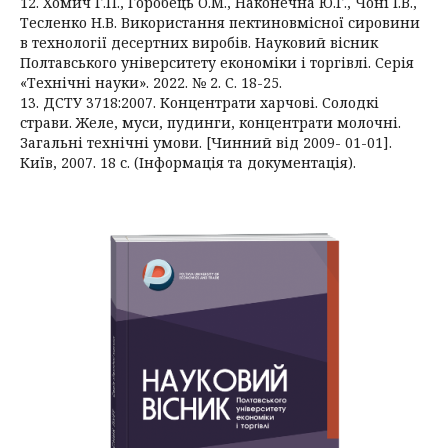
12. Хомич Г.П., Горобець О.М., Наконечна Ю.Г., Чоні І.В.,
Тесленко Н.В. Використання пектиновмісної сировини
в технології десертних виробів. Науковий вісник
Полтавського університету економіки і торгівлі. Серія
«Технічні науки». 2022. № 2. С. 18-25.
13. ДСТУ 3718:2007. Концентрати харчові. Солодкі
страви. Желе, муси, пудинги, концентрати молочні.
Загальні технічні умови. [Чинний від 2009- 01-01].
Київ, 2007. 18 с. (Інформація та документація).