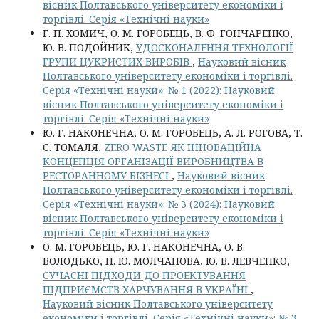
вісник Полтавського університету економіки і
торгівлі. Серія «Технічні науки»
Г. П. ХОМИЧ, О. М. ГОРОБЕЦЬ, В. Ф. ГОНЧАРЕНКО,
Ю. В. ПОДОЙНИК,
УДОСКОНАЛЕННЯ ТЕХНОЛОГІЇ
ГРУПИ ЦУКРИСТИХ ВИРОБІВ
,
Науковий вісник
Полтавського університету економіки і торгівлі.
Серія «Технічні науки»: № 1 (2022): Науковий
вісник Полтавського університету економіки і
торгівлі. Серія «Технічні науки»
Ю. Г. НАКОНЕЧНА, О. М. ГОРОБЕЦЬ, А. Л. РОГОВА, Т.
С. ТОМАЛЯ,
ZERO WASTE ЯК ІННОВАЦІЙНА
КОНЦЕПЦІЯ ОРГАНІЗАЦІЇ ВИРОБНИЦТВА В
РЕСТОРАННОМУ БІЗНЕСІ
,
Науковий вісник
Полтавського університету економіки і торгівлі.
Серія «Технічні науки»: № 3 (2024): Науковий
вісник Полтавського університету економіки і
торгівлі. Серія «Технічні науки»
О. М. ГОРОБЕЦЬ, Ю. Г. НАКОНЕЧНА, О. В.
ВОЛОДЬКО, Н. Ю. МОЛЧАНОВА, Ю. В. ЛЕВЧЕНКО,
СУЧАСНІ ПІДХОДИ ДО ПРОЕКТУВАННЯ
ПІДПРИЄМСТВ ХАРЧУВАННЯ В УКРАЇНІ
,
Науковий вісник Полтавського університету
економіки і торгівлі. Серія «Технічні науки»: № 3