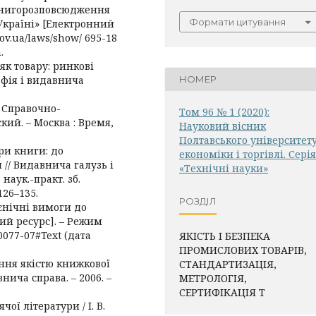
 книгорозповсюдження
Формати цитування
Україні» [Електронний
gov.ua/laws/show/ 695-18
.
як товару: ринкові
рафія і видавнича
НОМЕР
: Справочно-
Том 96 № 1 (2020):
кий. – Москва : Время,
Науковий вісник
Полтавського університет
ри книги: до
економіки і торгівлі. Серія
// Видавнича галузь і
«Технічні науки»
наук.-практ. зб.
 126–135.
РОЗДІЛ
ієнічні вимоги до
ий ресурс]. – Режим
z0077-07#Text (дата
ЯКІСТЬ І БЕЗПЕКА
ПРОМИСЛОВИХ ТОВАРІВ,
ання якістю книжкової
СТАНДАРТИЗАЦІЯ,
внича справа. – 2006. –
МЕТРОЛОГІЯ,
СЕРТИФІКАЦІЯ Т
чої літератури / І. В.