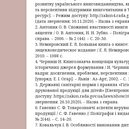
розвитку українського книговидавництва,
та перспективи підтримки книгочитання в 
ресурс]. – Режим доступу: http://zakon4.rada.
(дата звернення: 10.11.2020). – Назва з екрана
2. Антоник О. В. Споживні властивості книги 
акценти / О. В. Антоник, Н. Н. Зубко. – Поліг
справа. – 2006. – № 2 (44). – С. 20–30.
3. Немировский Е. Л. Большая книга о книге
энцеклопедическое издание / Е. Л. Немировс
2010. – 1088 с.
4. Черниш Н. Книгознавча концепція культу
історичних джерел формування / Н. Черниш 
кадри: досягнення, проблеми, перспективи : 
[упоряд. Е. І. Огар]. – Львів : Аз-Арт, 2002. – С.
5. Державні санітарні норми і правила «Гіг
друкованої продукції для дітей» [Електронн
доступу: https://zakon.rada.gov.ua/laws/show/
звернення: 26.10.2020). – Назва з екрана.
6. Гавенко С. Ф. Товарознавчі аспекти керув
продукції / С. Ф. Гавенко // Поліграфія і вида
№ 2(44). – С. 14–20.
7. Ковальчук І. В. Особливості виконання дитя