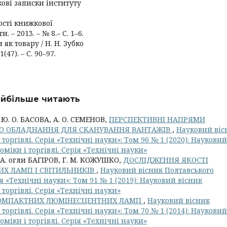
кові записки інституту
ості книжкової
. – 2013. – № 8.– С. 1–6.
як товару / Н. Н. Зубко
(47). – С. 90–97.
найбільше читають
, Ю. О. БАСОВА, А. О. СЕМЕНОВ,
ПЕРСПЕКТИВНІ НАПРЯМИ
О ОБЛАДНАННЯ ДЛЯ СКАНУВАННЯ ВАНТАЖІВ
,
Науковий віс
торгівлі. Серія «Технічні науки»: Том 96 № 1 (2020): Науковий
міки і торгівлі. Серія «Технічні науки»
С. А. огли БАГІРОВ, Г. М. КОЖУШКО,
ДОСЛІДЖЕННЯ ЯКОСТІ
Х ЛАМП І СВІТИЛЬНИКІВ
,
Науковий вісник Полтавського
ія «Технічні науки»: Том 91 № 1 (2019): Науковий вісник
торгівлі. Серія «Технічні науки»
 КОМПАКТНИХ ЛЮМІНЕСЦЕНТНИХ ЛАМП
,
Науковий вісник
торгівлі. Серія «Технічні науки»: Том 70 № 1 (2014): Науковий
міки і торгівлі. Серія «Технічні науки»