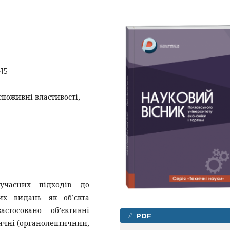
-15
споживні властивості,
учасних підходів до
их видань як об’єкта
стосовано об’єктивні
PDF
ичні (органолептичний,