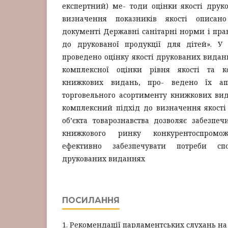
експертний) ме- тоди оцінки якості друк
визначення показників якості описан
документі Державні санітарні норми і прав
до друкованої продукції для дітей». У 
проведено оцінку якості друкованих видан
комплексної оцінки рівня якості та ко
книжкових видань, про- ведено їх ап
торговельного асортименту книжкових вид
комплексний підхід до визначення якості
об’єкта товарознавства дозволяє забезпе
книжкового ринку конкурентоспро
ефективно забезпечувати потреби с
друкованих виданнях
ПОСИЛАННЯ
1. Рекомендації парламентських слухань на