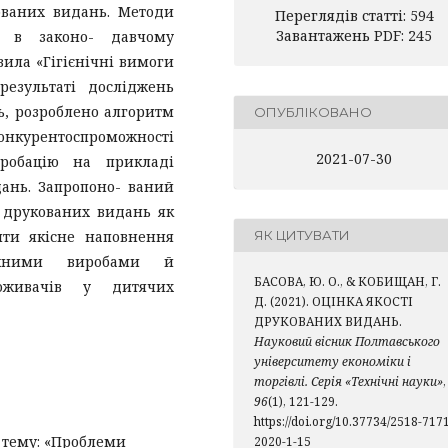
ованих видань. Методи
Переглядів статті: 594
Завантажень PDF: 245
о в законо- давчому
ила «Гігієнічні вимоги
результаті досліджень
ь, розроблено алгоритм
ОПУБЛІКОВАНО
нкурентоспроможності
2021-07-30
робацію на прикладі
ань. Запропоно- ваний
 друкованих видань як
чити якісне наповнення
ЯК ЦИТУВАТИ
можними виробами й
БАСОВА, Ю. О., & КОБИЩАН, Г.
поживачів у дитячих
Д. (2021). ОЦІНКА ЯКОСТІ
ДРУКОВАНИХ ВИДАНЬ.
Науковий вісник Полтавського
університету економіки і
торгівлі. Серія «Технічні науки»
,
96
(1), 121-129.
https://doi.org/10.37734/2518-717
 тему: «Проблеми
2020-1-15