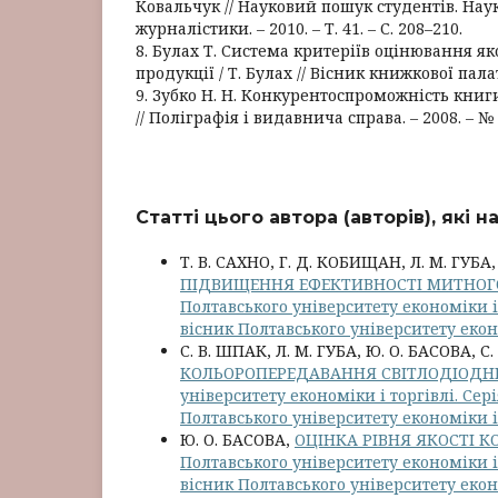
Ковальчук // Науковий пошук студентів. Нау
журналістики. – 2010. – Т. 41. – С. 208–210.
8. Булах Т. Система критеріїв оцінювання як
продукції / Т. Булах // Вісник книжкової палати
9. Зубко Н. Н. Конкурентоспроможність книги 
// Поліграфія і видавнича справа. – 2008. – № 1
Статті цього автора (авторів), які 
Т. В. САХНО, Г. Д. КОБИЩАН, Л. М. ГУБА
ПІДВИЩЕННЯ ЕФЕКТИВНОСТІ МИТНОГ
Полтавського університету економіки і 
вісник Полтавського університету еконо
С. В. ШПАК, Л. М. ГУБА, Ю. О. БАСОВА, 
КОЛЬОРОПЕРЕДАВАННЯ СВІТЛОДІОДНИ
університету економіки і торгівлі. Сер
Полтавського університету економіки і 
Ю. О. БАСОВА,
ОЦІНКА РІВНЯ ЯКОСТІ
Полтавського університету економіки і 
вісник Полтавського університету еконо