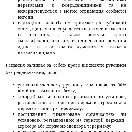
перевагами, є конфіденційними та не
використовуються з метою отримання особистої
вигоди.
Редакційна колегія не приймає до публікації
статті, щодо яких існує достатньо підстав вважати
їх плагіатом, а також виступає проти
фальсифікації, плагіату та одночасного подання
одного й того самого рукопису до кількох
наукових видань.
Редакція залишає за собою право відхиляти рукописи
без рецензування, якщо:
унікальність тексту рукопису є меншою за 80%
від його загального обсягу;
автор(и) має афіліацію організації чи установи,
розташованої на території держави-агресора або
держави-спонсора тероризму;
дослідження фінансоване організацією чи
установою, розташованою на території держави-
агресора або держави-спонсора тероризму;
рукописи містять заклики до порушення прав