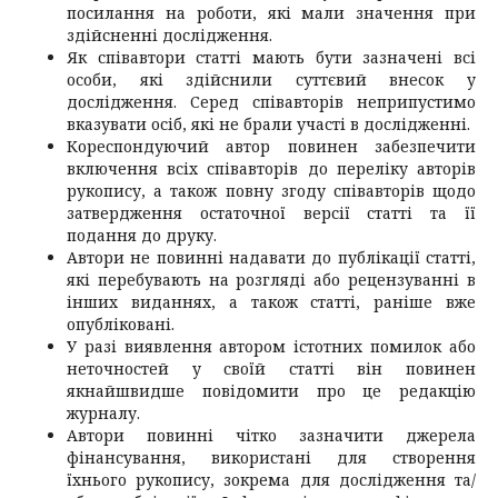
посилання на роботи, які мали значення при
здійсненні дослідження.
Як співавтори статті мають бути зазначені всі
особи, які здійснили суттєвий внесок у
дослідження. Серед співавторів неприпустимо
вказувати осіб, які не брали участі в дослідженні.
Кореспондуючий автор повинен забезпечити
включення всіх співавторів до переліку авторів
рукопису, а також повну згоду співавторів щодо
затвердження остаточної версії статті та її
подання до друку.
Автори не повинні надавати до публікації статті,
які перебувають на розгляді або рецензуванні в
інших виданнях, а також статті, раніше вже
опубліковані.
У разі виявлення автором істотних помилок або
неточностей у своїй статті він повинен
якнайшвидше повідомити про це редакцію
журналу.
Автори повинні чітко зазначити джерела
фінансування, використані для створення
їхнього рукопису, зокрема для дослідження та/