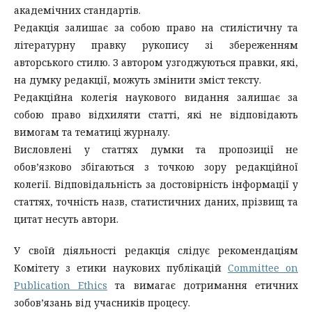
академічних стандартів.
Редакція залишає за собою право на стилістичну та
літературну правку рукопису зі збереженням
авторського стилю. З автором узгоджуються правки, які,
на думку редакції, можуть змінити зміст тексту.
Редакційна колегія наукового видання залишає за
собою право відхиляти статті, які не відповідають
вимогам та тематиці журналу
.
Висловлені у статтях думки та пропозиції не
обов’язково збігаються з точкою зору редакційної
колегії. Відповідальність за достовірність інформації у
статтях, точність назв, статистичних даних, прізвищ та
цитат несуть автори.
У своїй діяльності редакція слідує рекомендаціям
Комітету з етики наукових публікацій
Committee on
Publication Ethics
та вимагає дотримання етичних
зобов’язань від учасників процесу.