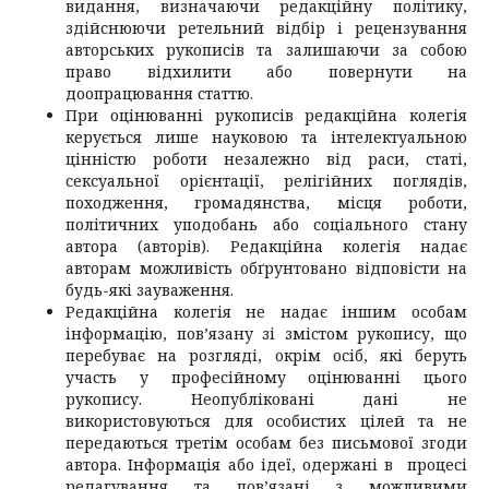
видання, визначаючи редакційну політику,
здійснюючи ретельний відбір і рецензування
авторських рукописів та залишаючи за собою
право відхилити або повернути на
доопрацювання статтю.
При оцінюванні рукописів редакційна колегія
керується лише науковою та інтелектуальною
цінністю роботи незалежно від раси, статі,
сексуальної орієнтації, релігійних поглядів,
походження, громадянства, місця роботи,
політичних уподобань або соціального стану
автора (авторів). Редакційна колегія надає
авторам можливість обґрунтовано відповісти на
будь-які зауваження.
Редакційна колегія не надає іншим особам
інформацію, пов’язану зі змістом рукопису, що
перебуває на розгляді, окрім осіб, які беруть
участь у професійному оцінюванні цього
рукопису. Неопубліковані дані не
використовуються для особистих цілей та не
передаються третім особам без письмової згоди
автора. Інформація або ідеї, одержані в процесі
редагування та пов’язані з можливими