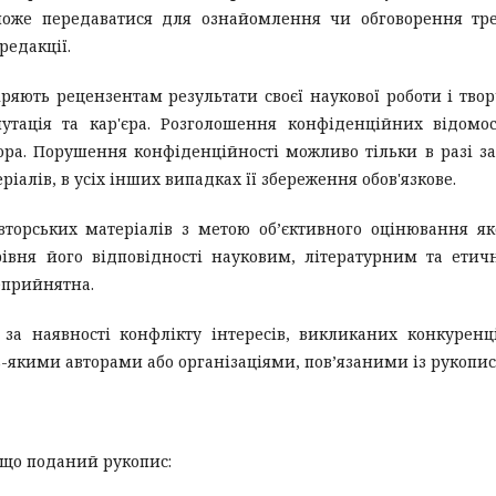
 може передаватися для ознайомлення чи обговорення тр
редакції.
ряють рецензентам результати своєї наукової роботи і тво
утація та кар'єра. Розголошення конфіденційних відомо
ора. Порушення конфіденційності можливо тільки в разі з
іалів, в усіх інших випадках її збереження обов'язкове.
вторських матеріалів з метою об’єктивного оцінювання як
рівня його відповідності науковим, літературним та ети
еприйнятна.
за наявності конфлікту інтересів, викликаних конкуренц
-якими авторами або організаціями, пов’язаними із рукопис
, що поданий рукопис: