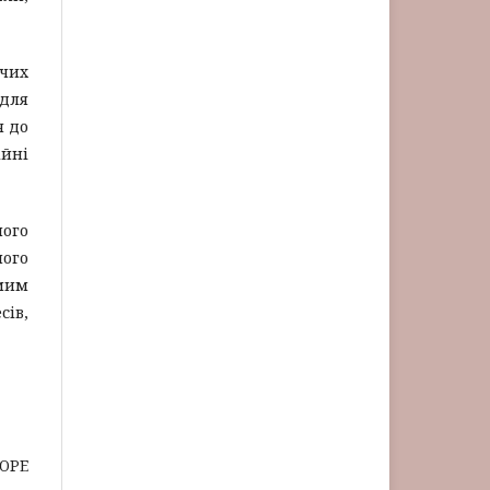
ючих
для
я до
ійні
ного
ного
мим
сів,
COPE