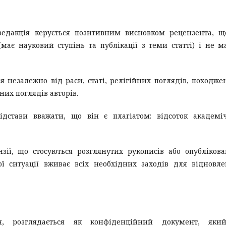
редакція керується позитивним висновком рецензента, 
має науковий ступінь та публікації з теми статті) і не м
я незалежно від раси, статі, релігійних поглядів, походже
них поглядів авторів.
ідстави вважати, що він є плагіатом: відсоток академі
нзії, що стосуються розглянутих рукописів або опубліков
ї ситуації вживає всіх необхідних заходів для відновл
я, розглядається як конфіденційний документ, яки