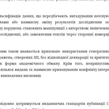
льсифікація даних, що передбачають вигадування неісну
елами або навмисну зміну результатів дослідження за
пу порушень становлять маніпуляції з авторством: включенн
 дослідженні, або замовлення текстів через сторонні комерц
ням також вважається приховане використання генератив
ражень, створених ШІ, без відповідної декларації та критич
як форма академічного обману. Крім того, неприпусти
кількох видань та навмисне приховування конфлікту інтере
ь викладених висновків.
лідовно дотримується видавничих стандартів публікації 