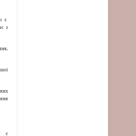
що є
ає з
ння,
чної
аних
ення
й є