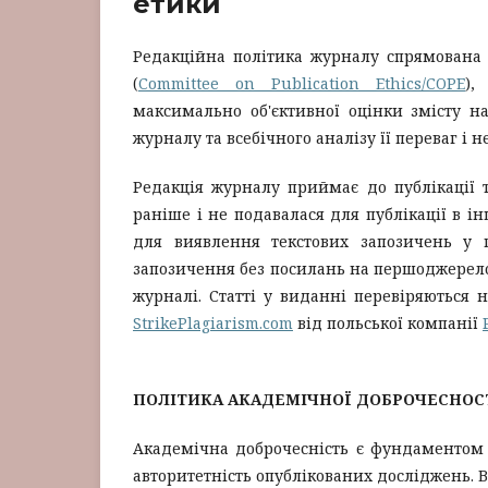
етики
Редакційна політика журналу спрямована 
(
Committee on Publication Ethics/COPE
),
максимально об'єктивної оцінки змісту на
журналу та всебічного аналізу її переваг і н
Редакція журналу приймає до публікації ті
раніше і не подавалася для публікації в 
для виявлення текстових запозичень у п
запозичення без посилань на першоджерело,
журналі. Статті у виданні перевіряються 
StrikePlagiarism.com
від польської компанії
ПОЛІТИКА АКАДЕМІЧНОЇ ДОБРОЧЕСНОС
Академічна доброчесність є фундаментом д
авторитетність опублікованих досліджень. 