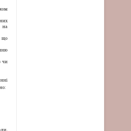
дком
вних
я на
, що
енню
в чи
енні
но:
али,