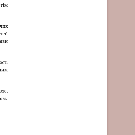
етім
рчих
стей
аяви
ості
чним
ією,
ом.