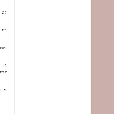
о до
, на
ають
гії.
итат
нням