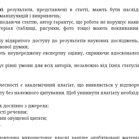
ті
: результати, представлені в статті, мають бути наслі
 маніпуляцій і викривлень;
: подаючи статтю, автор гарантує, що робота не порушує ная
теріал (таблиці, рисунки, фото тощо) мають покликанн
ку відкритого доступу до результатів наукових досліджень
укової думки;
ють неупереджену експертну оцінку, сприяючи вдосконал
ує рівні умови для всіх авторів, незалежно від їхніх статусі
сності є академічний плагіат, що виявляється у відтвор
сту без належного цитування. Щоб уникнути плагіату необхід
х дослівно з джерела;
сті речення;
ини опущеної цитати;
.
 повторно використовує власні раніше опубліковані матері