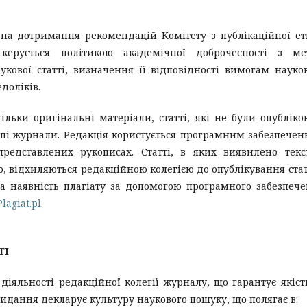
на дотримання рекомендацій Комітету з публікаційної е
 керується політикою академічної доброчесності з ме
укової статті, визначення її відповідності вимогам науко
едоліків.
льки оригінальні матеріали, статті, які не були опубліко
інші журнали. Редакція користується програмним забезпече
редставлених рукописах. Статті, в яких виявилено текс
 відхиляються редакційною колегією до опублікування стат
на наявність плагіату за допомогою програмного забезпеч
Plagiat.pl
.
ТІ
іяльності редакційної колегії журналу, що гарантує якіст
Видання декларує культуру наукового пошуку, що полягає в: