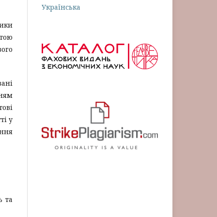
Українська
тики
тою
вого
вані
нням
тові
ті у
ення
ь та