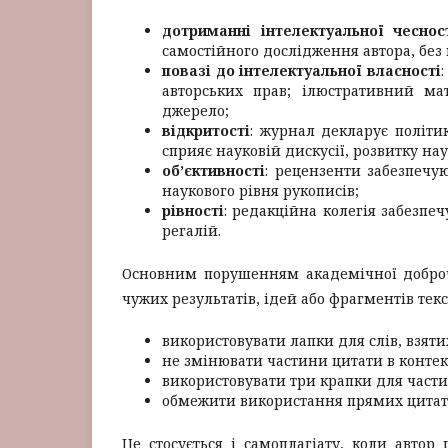
дотриманні інтелектуальної чеснос
самостійного дослідження автора, без
повазі до інтелектуальної власності
авторських прав; ілюстративний ма
джерело;
відкритості
: журнал декларує політи
сприяє науковій дискусії, розвитку на
об’єктивності
: рецензенти забезпечу
наукового рівня рукописів;
рівності
: редакційна колегія забезпеч
регалій.
Основним порушенням академічної доброче
чужих результатів, ідей або фрагментів тек
використовувати лапки для слів, взяти
не змінювати частини цитати в контек
використовувати три крапки для част
обмежити використання прямих цитат
Це стосується і самоплагіату, коли автор