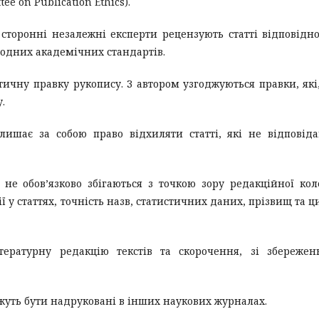
e on Publication Ethics).
 сторонні незалежні експерти рецензують статті відповідн
родних академічних стандартів.
тичну правку рукопису. З автором узгоджуються правки, які
.
лишає за собою право відхиляти статті, які не відповід
не обов’язково збігаються з точкою зору редакційної коле
ї у статтях, точність назв, статистичних даних, прізвищ та ц
тературну редакцію текстів та скорочення, зі збереже
жуть бути надруковані в інших наукових журналах.