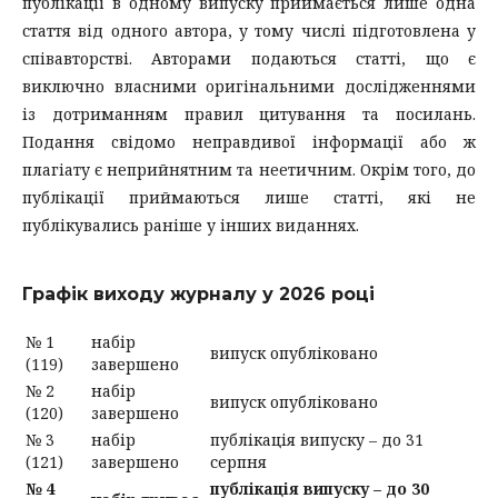
публікації в одному випуску приймається лише одна
стаття від одного автора, у тому числі підготовлена у
співавторстві
. Авторами подаються статті, що є
виключно власними оригінальними дослідженнями
із дотриманням правил цитування та посилань.
Подання cвідомо неправдивої інформації або ж
плагіату є неприйнятним та неетичним. Окрім того, до
публікації приймаються лише статті, які не
публікувались раніше у інших виданнях.
Графік виходу журналу у 2026 році
№ 1
набір
випуск опубліковано
(119)
завершено
№ 2
набір
випуск опубліковано
(120)
завершено
№ 3
набір
публікація випуску – до 31
(121)
завершено
серпня
№ 4
публікація випуску – до 30