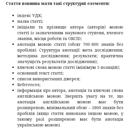
Стаття повинна мати такі структурні елементи:
індекс УДК;
назва статті;
ініціали та прізвище автора (авторів) мовою
статті із зазначенням наукового ступеня, вченого
звання, місця роботи та ORCID;
анотація мовою статті (обсяг 700-800 знаків без
пробілів). Структура анотації: мета дослідження;
методика дослідження; результати; практична
значущість результатів дослідження);
ключові слова мовою статті (мінімум 5 позицій);
основний текст статті;
список використаних джерел;
References;
інформація про автора, анотація та ключові слова
англійською мовою. Зверніть увагу на те, що
анотація англійською мовою має бути
розширеною, мінімальний обсяг – 1800 знаків без
пробілів (якщо стаття виконана іншою мовою, у
такому разі розширеною має бути анотація
українською мовою).