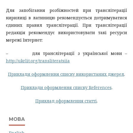
Для запобігання розбіжностей при транслітерації
кирилиці в латиницю рекомендується дотримуватися
єдиних правил транслітерації. При транслітерації
редакція рекомендує використовувати такі ресурси
мережі Інтернет:
– для транслітерації з української мови –
http://ukrlit.org/transliteratsiia
Приклади оформлення списку використаних джерел
.
Приклади оформлення списку References
.
Приклад оформлення статті
.
МОВА
English