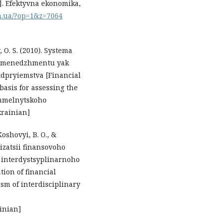
]. Efektyvna ekonomika,
m.ua/?op=1&z=7064
 O. S. (2010). Systema
o menedzhmentu yak
idpryiemstva [Financial
asis for assessing the
 Khmelnytskoho
krainian]
Koshovyi, B. O., &
nizatsii finansovoho
interdystsyplinarnoho
ion of financial
sm of interdisciplinary
inian]