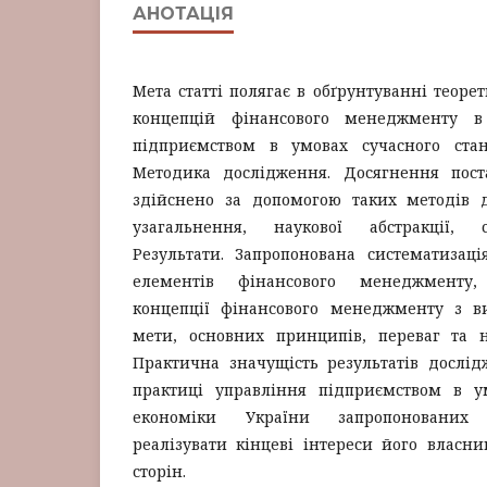
АНОТАЦІЯ
Мета статті полягає в обґрунтуванні теоре
концепцій фінансового менеджменту в
підприємством в умовах сучасного стан
Методика дослідження. Досягнення пост
здійснено за допомогою таких методів д
узагальнення, наукової абстракції, с
Результати. Запропонована систематизаці
елементів фінансового менеджменту, 
концепції фінансового менеджменту з ви
мети, основних принципів, переваг та не
Практична значущість результатів дослід
практиці управління підприємством в у
економіки України запропонованих 
реалізувати кінцеві інтереси його власник
сторін.