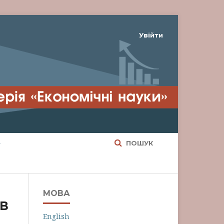
Увійти
ПОШУК
МОВА
 В
English