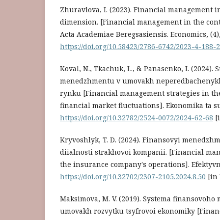
Zhuravlova, I. (2023). Financial management 
dimension. [Financial management in the con
Acta Academiae Beregsasiensis. Economics, (4),
https://doi.org/10.58423/2786-6742/2023-4-188-
Koval, N., Tkachuk, L., & Panasenko, I. (2024). 
menedzhmentu v umovakh neperedbachenykh
rynku [Financial management strategies in th
financial market fluctuations]. Ekonomika ta sus
https://doi.org/10.32782/2524-0072/2024-62-68
[
Kryvoshlyk, T. D. (2024). Finansovyi menedzh
diialnosti strakhovoi kompanii. [Financial ma
the insurance company's operations]. Efektyvn
https://doi.org/10.32702/2307-2105.2024.8.50
[in
Maksimova, M. V. (2019). Systema finansovoh
umovakh rozvytku tsyfrovoi ekonomiky [Fina