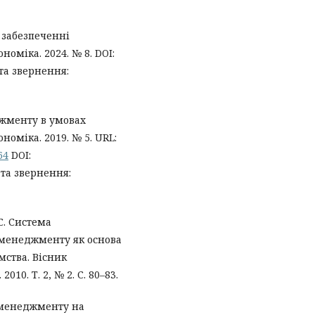
 забезпеченні
номіка. 2024. № 8. DOI:
та звернення:
джменту в умовах
оміка. 2019. № 5. URL:
64
DOI:
та звернення:
 С. Система
 менеджменту як основа
мства. Вісник
10. Т. 2, № 2. С. 80–83.
о менеджменту на