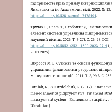
підприємстві крізь призму інтердисциплінар
Янковська та ін. Академічні візії. 2022. № 13.
https://doi.org/10.5281/zenodo.7478494
.
Тручак В., Євась Т., Слободян Д. . Фінансов
елемент системи управління підприємство
науковий вісник. 2023. Т. 3(27). С. 23–28. DOI:
https://doi.org/10.58521/2521-1390-2023-27-4
(д
28.01.2025).
Шкробот М. В. Сутність та основи функціон
управління фінансовими ресурсами підприє
менеджмент інновацій. 2011. Т. 2, № 3. С. 236
Buniak, N., & Kurdelchuk, R. (2017). Finansova
menedzhmentu pidpryiemstva [Financial strat
management system]. Ekonomika i suspilstvo, (8
Ukrainian]