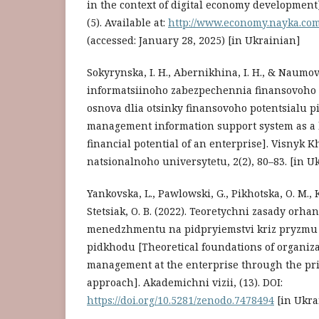
in the context of digital economy development
(5). Available at:
http://www.economy.nayka.co
(accessed: January 28, 2025) [in Ukrainian]
Sokyrynska, I. H., Abernikhina, I. H., & Naumov,
informatsiinoho zabezpechennia finansovoh
osnova dlia otsinky finansovoho potentsialu p
management information support system as a b
financial potential of an enterprise]. Visnyk
natsionalnoho universytetu, 2(2), 80–83. [in U
Yankovska, L., Pawlowski, G., Pikhotska, O. M., 
Stetsiak, O. B. (2022). Teoretychni zasady orha
menedzhmentu na pidpryiemstvi kriz pryzmu 
pidkhodu [Theoretical foundations of organizat
management at the enterprise through the pri
approach]. Akademichni vizii, (13). DOI:
https://doi.org/10.5281/zenodo.7478494
[in Ukra