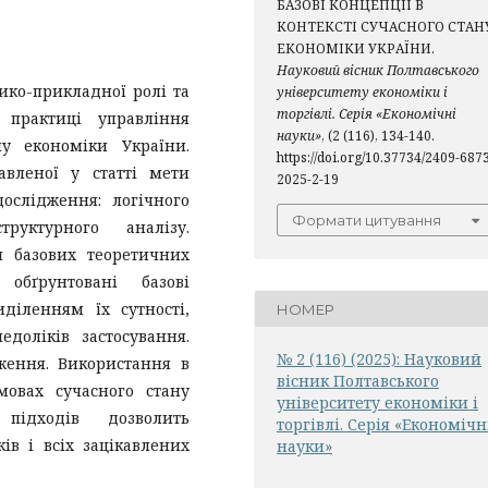
БАЗОВІ КОНЦЕПЦІЇ В
КОНТЕКСТІ СУЧАСНОГО СТАН
ЕКОНОМІКИ УКРАЇНИ.
Науковий вісник Полтавського
тико-прикладної ролі та
університету економіки і
торгівлі. Серія «Економічні
 практиці управління
науки»
, (2 (116), 134-140.
у економіки України.
https://doi.org/10.37734/2409-687
авленої у статті мети
2025-2-19
ослідження: логічного
Формати цитування
труктурного аналізу.
я базових теоретичних
обґрунтовані базові
діленням їх сутності,
НОМЕР
доліків застосування.
№ 2 (116) (2025): Науковий
ження. Використання в
вісник Полтавського
мовах сучасного стану
університету економіки і
підходів дозволить
торгівлі. Серія «Економічн
ів і всіх зацікавлених
науки»