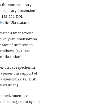
in the contemporary
temporary dimension].
 188–204. DOI:
204
[in Ukrainian]
Stratehii finansovoho
 kolyvan finansovoho
e face of unforeseen
pilstvo, (62). DOI:
in Ukrainian]
ment u zabezpechenni
nagement in support of
a ekonomika, (8). DOI:
 Ukrainian]
o menedzhmentu v
ncial management system