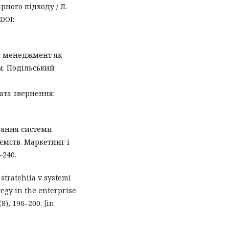
ного підходу / Л.
 DOI:
ий менеджмент як
м. Подільський
ата звернення:
ування системи
мств. Маркетинг і
–240.
 stratehiia v systemi
egy in the enterprise
), 196–200. [in