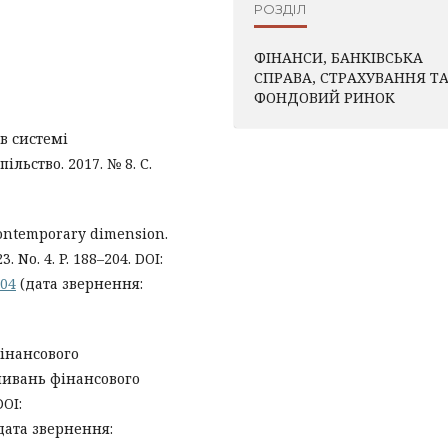
РОЗДІЛ
ФІНАНСИ, БАНКІВСЬКА
СПРАВА, СТРАХУВАННЯ Т
ФОНДОВИЙ РИНОК
 в системі
льство. 2017. № 8. С.
contemporary dimension.
 No. 4. P. 188–204. DOI:
204
(дата звернення:
фінансового
ивань фінансового
DOI:
дата звернення: