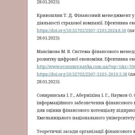
28.01.2025).
Кривошлик Т. Д. Фінансовий менеджмент у
діяльності страхової компанії. Ефективна еко
https://doi.org/10.32702/2307-2105.2024.8.50
(да
28.01.2025).
Максімова М. В. Система фінансового мене
розвитку цифрової економіки. Ефективна екон
http://www.economy.nayka.com.ua/?op=1&z=70
https://doi.org/10.32702/2307-2105-2019.5.58
(да
28.01.2025).
Сокиринська І. Г., Аберніхіна І. Г., Наумов О.
інформаційного забезпечення фінансового
для оцінки фінансового потенціалу підприє
Хмельницького національного університету. 20
Теоретичні засади організації фінансовог