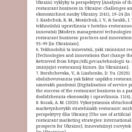
Ukraini: vyklyky ta perspektyvy [Analysis of t
restaurant business in Ukraine: challenges an
ekonomichnoi nauky Ukrainy. 2(41), 19–24 [in 
5. Kashchuk, K. M., Mosiichuk, I. V., & Saukh, I.
tekhnolohii upravlinnia v hotelno-restoranno
innovatsii [Modern management technologies 
restaurant business: practices and innovation
93–99 [in Ukrainian].
6. Tekhnolohii ta innovatsii, yaki zminiuiut r
[Technologies and innovations that change the
Retrieved from https://sfii.gov.ua/tehnologii-ta
zminjujut-restorannij-biznes. [in Ukrainian].
7. Borshchevska, V., & Liashenko, D. Yu. (2020).
obsluhovuvannia yak faktor uspikhu restoran
umovakh pandemii [Digitalisation of service pr
the success of the restaurant business in a p
doslidzhennia ekonomiky i upravlinnia. 11(4),
8. Kozak, A. M. (2020). Vykorystannia shtuchno
marketynhovykh stratehiiakh restoraniv: miz
perspektyvy dlia Ukrainy [The use of artificial
restaurant marketing strategies: internationa
prospects for Ukraine]. Innovatsiinyi rozvytok
[in Ukrainian].