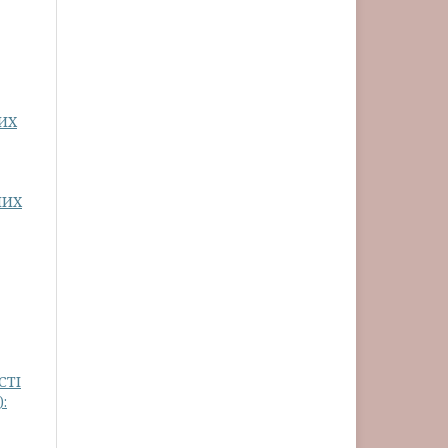
ИХ
НИХ
СТІ
: