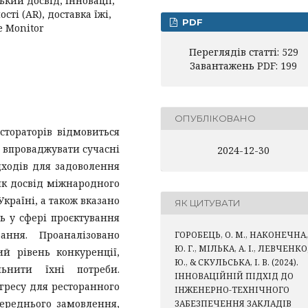
ький досвід, інновації,
ті (AR), доставка їжі,
PDF
e Monitor
Переглядів статті: 529
Завантажень PDF: 199
ОПУБЛІКОВАНО
стораторів відмовиться
 впроваджувати сучасні
2024-12-30
дходів для задоволення
 як досвід міжнародного
країні, а також вказано
ЯК ЦИТУВАТИ
ь у сфері проєктування
ання. Проаналізовано
ГОРОБЕЦЬ, О. М., НАКОНЕЧНА,
Ю. Г., МІЛЬКА, А. І., ЛЕВЧЕНКО
ий рівень конкуренції,
Ю., & СКУЛЬСЬКА, І. В. (2024).
ьнити їхні потреби.
ІННОВАЦІЙНІЙ ПІДХІД ДО
гресу для ресторанного
ІНЖЕНЕРНО-ТЕХНІЧНОГО
переднього замовлення,
ЗАБЕЗПЕЧЕННЯ ЗАКЛАДІВ