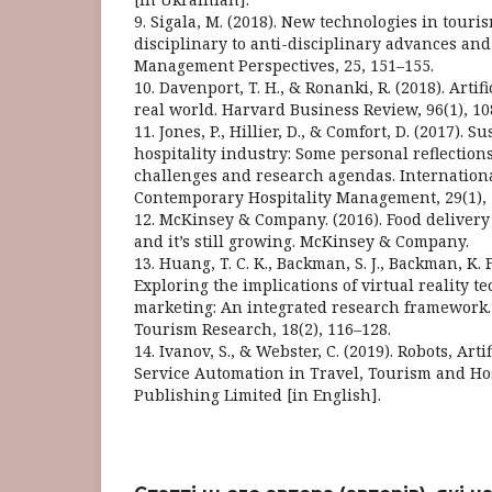
9. Sigala, M. (2018). New technologies in touri
disciplinary to anti-disciplinary advances and
Management Perspectives, 25, 151–155.
10. Davenport, T. H., & Ronanki, R. (2018). Artifi
real world. Harvard Business Review, 96(1), 10
11. Jones, P., Hillier, D., & Comfort, D. (2017). S
hospitality industry: Some personal reflection
challenges and research agendas. Internationa
Contemporary Hospitality Management, 29(1), 
12. McKinsey & Company. (2016). Food delivery 
and it’s still growing. McKinsey & Company.
13. Huang, T. C. K., Backman, S. J., Backman, K. F
Exploring the implications of virtual reality t
marketing: An integrated research framework. 
Tourism Research, 18(2), 116–128.
14. Ivanov, S., & Webster, C. (2019). Robots, Arti
Service Automation in Travel, Tourism and Hos
Publishing Limited [in English].