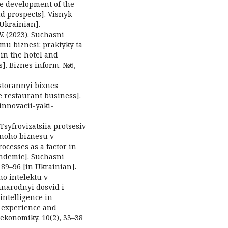
he development of the
d prospects]. Visnyk
Ukrainian].
 V. (2023). Suchasni
mu biznesi: praktyky ta
in the hotel and
s]. Biznes inform. №6,
estorannyi biznes
 restaurant business].
-innovacii-yaki-
 Tsyfrovizatsiia protsesiv
noho biznesu v
ocesses as a factor in
andemic]. Suchasni
 89–96 [in Ukrainian].
ho intelektu v
hnarodnyi dosvid i
 intelligence in
l experience and
 ekonomiky. 10(2), 33–38