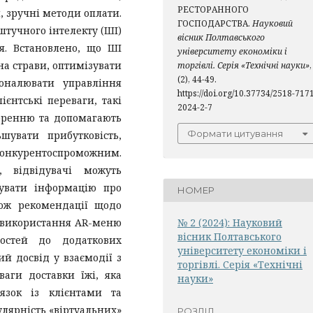
РЕСТОРАННОГО
, зручні методи оплати.
ГОСПОДАРСТВА.
Науковий
тучного інтелекту (ШІ)
вісник Полтавського
я. Встановлено, що ШІ
університету економіки і
а страви, оптимізувати
торгівлі. Серія «Технічні науки»
,
(2), 44-49.
коналювати управління
https://doi.org/10.37734/2518-717
єнтські переваги, такі
2024-2-7
оренню та допомагають
Формати цитування
шувати прибутковість,
онкурентоспроможним.
, відвідувачі можуть
мувати інформацію про
НОМЕР
кож рекомендації щодо
№ 2 (2024): Науковий
о використання AR-меню
вісник Полтавського
остей до додаткових
університету економіки і
й досвід у взаємодії з
торгівлі. Серія «Технічні
ваги доставки їжі, яка
науки»
язок із клієнтами та
лярність «віртуальних»
РОЗДІЛ