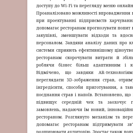
доступу до Wi-Fi та перегляду меню онлайн
Проаналізовано можливості впровадження ш
при проектуванні підприємств харчуванн
допомагає ресторанам прогнозувати попит н
закупівлі, зменшувати відходи та вдос
персоналом. Завдяки аналізу даних про клі
системи сприяють ефективнішому ціноутв
ресторанам скорочувати витрати й збіль
роблячи бізнес більш адаптивним і к
Відмічено, що завдяки AR-технологіям
переглядати 3D-зображення страв, отри
інгредієнти, способи приготування, а та
поєднання страв і напоїв. Встановлено, щ
підвищує середній чек та заохочує г
замовлень, надаючи їм новий, інноваційни
рестораном. Розглянуто механізм та пере
допомагає ресторанам підтримувати зв’
розширювати аудиторію. Зростає також попу