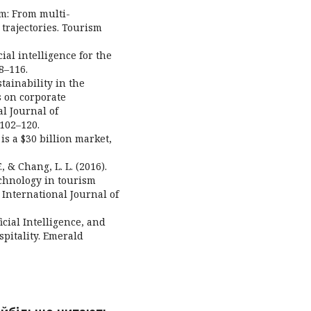
sm: From multi-
 trajectories. Tourism
cial intelligence for the
8–116.
ustainability in the
s on corporate
l Journal of
102–120.
is a $30 billion market,
., & Chang, L. L. (2016).
echnology in tourism
International Journal of
ficial Intelligence, and
pitality. Emerald