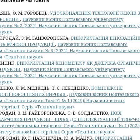
найбільше читають
ЗАЯЦЬ, О. М. ГОРОБЕЦЬ,
УДОСКОНАЛЕННЯ ТЕХНОЛОГІЇ КЕКСІВ З
ИРОВИНИ
,
Науковий вісник Полтавського університету
науки»: № 2 (2024): Науковий вісник Полтавського університету
науки»
. БОРОДАЙ, З. М. ГАЙВОРОНСЬКА,
ВИКОРИСТАННЯ ІННОВАЦІЙН
НЯ М’ЯСНОЇ ПРОДУКЦІЇ
,
Науковий вісник Полтавського
ія «Технічні науки»: № 3 (2024): Науковий вісник Полтавського
ія «Технічні науки»
ЛІЙНИК,
ВИКОРИСТАННЯ ХЕНОМЕЛЕСУ ЯК ДЖЕРЕЛА ОРГАНІЧ
РОДУКТІВ
,
Науковий вісник Полтавського університету
науки»: № 1 (2021): Науковий вісник Полтавського університету
науки»
ВЧЕНКО, Л. М. МЕДВЕДЬ, Т. Є. ЛЕБЕДЕНКО,
КОМПЛЕКСНЕ
ЛОГІЇ БОРОШНЯНИХ ВИРОБІВ
,
Науковий вісник Полтавського
ія «Технічні науки»: Том 91 № 1 (2019): Науковий вісник
торгівлі. Серія «Технічні науки»
БОРОДАЙ, З. М. ГАЙВОРОНСЬКА, О. В. СОЛДАТЕТКО,
НОВІ
 ХАРЧОВИХ ПРОДУКТІВ – ШЛЯХ ДО ІНТЕЛЕКТУАЛЬНОЇ ТВОРЧО
тету економіки і торгівлі. Серія «Технічні науки»: № 1 (2025)
тету економіки і торгівлі. Серія «Технічні науки»
. БОРОДАЙ, Ю. Г. НАКОНЕЧНА, Ю. А. МАЦУК,
ВИКОРИСТАННЯ