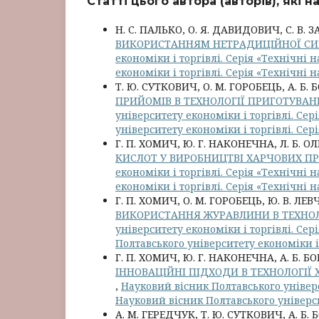
Статті цього автора (авторів), які 
Н. С. ПАЛЬКО, О. Я. ДАВИДОВИЧ, С. В. 
ВИКОРИСТАННЯМ НЕТРАДИЦІЙНОЇ С
економіки і торгівлі. Серія «Технічні 
економіки і торгівлі. Серія «Технічні 
Т. Ю. СУТКОВИЧ, О. М. ГОРОБЕЦЬ, А. Б
ПРИЙОМІВ В ТЕХНОЛОГІЇ ПРИГОТУВАН
університету економіки і торгівлі. Сер
університету економіки і торгівлі. Сер
Г. П. ХОМИЧ, Ю. Г. НАКОНЕЧНА, Л. Б. О
КИСЛОТ У ВИРОБНИЦТВІ ХАРЧОВИХ П
економіки і торгівлі. Серія «Технічні 
економіки і торгівлі. Серія «Технічні 
Г. П. ХОМИЧ, О. М. ГОРОБЕЦЬ, Ю. В. ЛЕ
ВИКОРИСТАННЯ ЖУРАВЛИНИ В ТЕХНО
університету економіки і торгівлі. Сер
Полтавського університету економіки і 
Г. П. ХОМИЧ, Ю. Г. НАКОНЕЧНА, А. Б. 
ІННОВАЦІЙНІ ПІДХОДИ В ТЕХНОЛОГІЇ
,
Науковий вісник Полтавського універси
Науковий вісник Полтавського універси
А. М. ГЕРЕДЧУК, Т. Ю. СУТКОВИЧ, А. Б