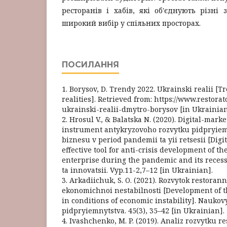
ресторанів і хабів, які об'єднують різні
широкий вибір у спільних просторах.
ПОСИЛАННЯ
1. Borysov, D. Trendy 2022. Ukrainski realii [
realities]. Retrieved from: https://www.restora
ukrainski-realii-dmytro-borysov [in Ukrainian
2. Hrosul V., & Balatska N. (2020). Digital-mark
instrument antykryzovoho rozvytku pidpryie
biznesu v period pandemii ta yii retsesii [Digi
effective tool for anti-crisis development of t
enterprise during the pandemic and its reces
ta innovatsii. Vyp.11-2,7–12 [in Ukrainian].
3. Arkadiichuk, S. O. (2021). Rozvytok restor
ekonomichnoi nestabilnosti [Development of t
in conditions of economic instability]. Nauko
pidpryiemnytstva. 45(3), 35–42 [in Ukrainian].
4. Ivashchenko, M. P. (2019). Analiz rozvytku 