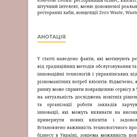
ресторанний бізнес, клієнтс
Ключові слова:
штучний інтелект, меню доповненої реальнос
ресторанні хаби, концепції Zero Waste, Wast
АНОТАЦІЯ
У статті наведено факти, які мотивують ре
від традиційних методів обслуговування та
інноваційні технологій і управлінських пі
різноманітних потреб клієнтів. Відмічено,
ринку може сприяти покращенню сервісу в У
на актуальність досліджень новітніх рішен
та організації роботи закладів харчув
інновації, які можуть впливати на висок
привернути нових клієнтів і задовол
Встановлено важливість технологічного про
бізнесу в Україні, зокрема можливість по