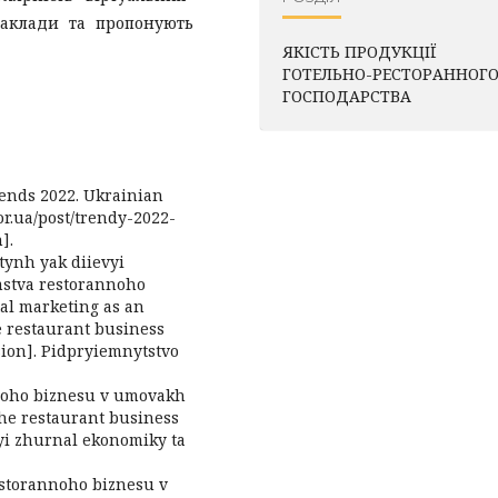
 заклади та пропонують
ЯКІСТЬ ПРОДУКЦІЇ
ГОТЕЛЬНО-РЕСТОРАННОГ
ГОСПОДАРСТВА
Trends 2022. Ukrainian
tor.ua/post/trendy-2022-
].
etynh yak diievyi
mstva restorannoho
tal marketing as an
he restaurant business
sion]. Pidpryiemnytstvo
annoho biznesu v umovakh
he restaurant business
vyi zhurnal ekonomiky ta
restorannoho biznesu v