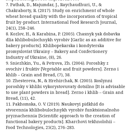
7. Pathak, D., Majumdar, J., Raychaudhuri, U., &
Chakraborty, R. (2017). Study on enrichment of whole
wheat bread quality with the incorporation of tropical
fruit by-product. International Food Research Journal,
24(1), 238–246.
8. Kozlov, H., & Karabina, P. (2005). Chasnyk yak dobavka
dlia khlibobulochnykh vyrobiv [Garlic as an additive for
bakery products]. Khlibopekarska i kondyterska
promyslovist Ukrainy – Bakery and Confectionery
Industry of Ukraine, (8), 26.
9. Sniezhkin, Yu., & Petrova, Zh. (2004). Poroshky z
ovochiv i fruktiv [Vegetable and fruit powders]. Zerno i
khlib – Grain and Bread, (7), 38.
10. Zhestereva, N., & Hrehirchak, N. (2005). Roslynni
poroshky v khlibi vykorystovuvaty dotsilno [It is advisable
to use plant powders in bread]. Zerno i khlib – Grain and
Bread, (11), 42.
11. Pakhomska, O. V. (2019). Naukovyi pidkhid do
stvorennia khlibobulochnykh vyrobiv funktsionalnoho
pryznachennia [Scientific approach to the creation of
functional bakery products]. Kharchovi tekhnolohii –
Food Technologies, 25(2), 276–283.