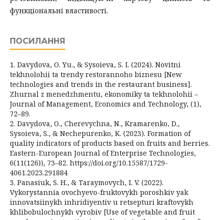
функціональні властивості.
ПОСИЛАННЯ
1. Davydova, O. Yu., & Sysoieva, S. I. (2024). Novitni
tekhnolohii ta trendy restorannoho biznesu [New
technologies and trends in the restaurant business].
Zhurnal z menedzhmentu, ekonomiky ta tekhnolohii –
Journal of Management, Economics and Technology, (1),
72–89.
2. Davydova, O., Cherevychna, N., Kramarenko, D.,
Sysoieva, S., & Nechepurenko, K. (2023). Formation of
quality indicators of products based on fruits and berries.
Eastern-European Journal of Enterprise Technologies,
6(11(126)), 73–82. https://doi.org/10.15587/1729-
4061.2023.291884
3. Panasiuk, S. H., & Taraymovych, I. V. (2022).
Vykorystannia ovochyevo-fruktovykh poroshkiv yak
innovatsiinykh inhridiyentiv u retsepturi kraftovykh
khlibobulochnykh vyrobiv [Use of vegetable and fruit