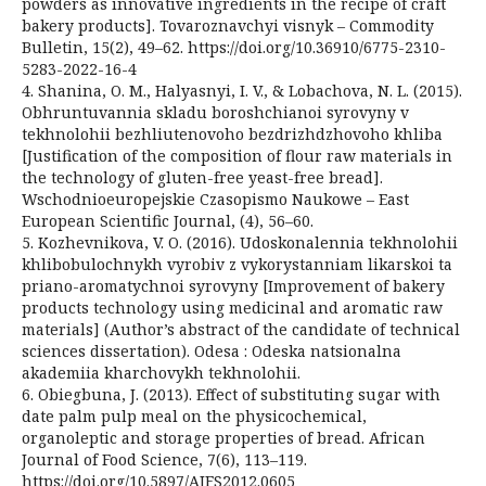
powders as innovative ingredients in the recipe of craft
bakery products]. Tovaroznavchyi visnyk – Commodity
Bulletin, 15(2), 49–62. https://doi.org/10.36910/6775-2310-
5283-2022-16-4
4. Shanina, O. M., Halyasnyi, I. V., & Lobachova, N. L. (2015).
Obhruntuvannia skladu boroshchianoi syrovyny v
tekhnolohii bezhliutenovoho bezdrizhdzhovoho khliba
[Justification of the composition of flour raw materials in
the technology of gluten-free yeast-free bread].
Wschodnioeuropejskie Czasopismo Naukowe – East
European Scientific Journal, (4), 56–60.
5. Kozhevnikova, V. O. (2016). Udoskonalennia tekhnolohii
khlibobulochnykh vyrobiv z vykorystanniam likarskoi ta
priano-aromatychnoi syrovyny [Improvement of bakery
products technology using medicinal and aromatic raw
materials] (Author’s abstract of the candidate of technical
sciences dissertation). Odesa : Odeska natsionalna
akademiia kharchovykh tekhnolohii.
6. Obiegbuna, J. (2013). Effect of substituting sugar with
date palm pulp meal on the physicochemical,
organoleptic and storage properties of bread. African
Journal of Food Science, 7(6), 113–119.
https://doi.org/10.5897/AJFS2012.0605