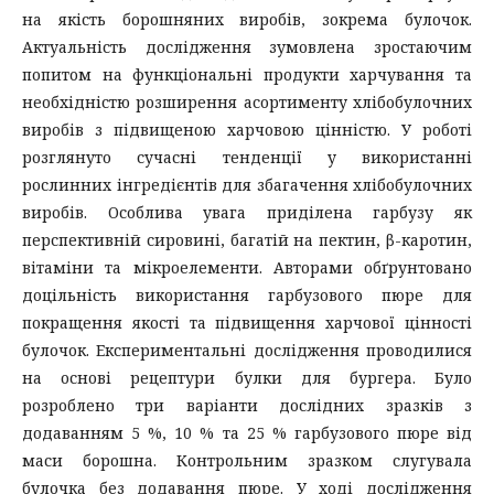
на якість борошняних виробів, зокрема булочок.
Актуальність дослідження зумовлена зростаючим
попитом на функціональні продукти харчування та
необхідністю розширення асортименту хлібобулочних
виробів з підвищеною харчовою цінністю. У роботі
розглянуто сучасні тенденції у використанні
рослинних інгредієнтів для збагачення хлібобулочних
виробів. Особлива увага приділена гарбузу як
перспективній сировині, багатій на пектин, β-каротин,
вітаміни та мікроелементи. Авторами обґрунтовано
доцільність використання гарбузового пюре для
покращення якості та підвищення харчової цінності
булочок. Експериментальні дослідження проводилися
на основі рецептури булки для бургера. Було
розроблено три варіанти дослідних зразків з
додаванням 5 %, 10 % та 25 % гарбузового пюре від
маси борошна. Контрольним зразком слугувала
булочка без додавання пюре. У ході дослідження