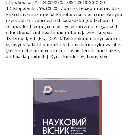
https://doi.org/10.24263/2225-2924-2019-25-2-30
12. Klopotenko, Ye. (2020). Zbirnyk retseptur strav dlia
kharchuvannia ditei shkilnoho viku v orhanizovanykh
osvitnikh ta ozdorovchykh zakladakh [Collection of
recipes for feeding school-age children in organized
educational and health institutions]. Lviv : Litypos.
13. Drobot, V. I. (Ed.). (2015). Tekhnokhimichnyi kontrol
syrovyny ta khlibobulochnykh i makaronnykh vyrobiv
[Techno-chemical control of raw materials and bakery
and pasta products]. Kyiv : Kondor-Vydavnytstvo.