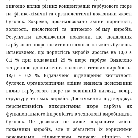
вивчено вплив різних концентрацій гарбузового пюре
на фізико-хімічні та органолептичні показники якості
булочок. Зокрема, проаналізовано зміни пористості,
вологості, кислотності та питомого об’єму виробів.
Результати дослідження показали, що додавання
гарбузового пюре позитивно впливає на якість булочок.
Встановлено, що пористість виробів зростає на 13,0 ±
0,1 % при додаванні 25 % пюре гарбуза. Виявлено
тенденцію до зниження вологості готових виробів на
18,6 ± 0,2 %. Відзначено підвищення кислотності
булочок. Органолептична оцінка виявила позитивний
вплив гарбузового пюре на зовнішній вигляд, колір,
структуру та смак виробів. Дослідження підтверджує
перспективність використання пюре гарбуза як
функціонального інгредієнта в технології виробництва
булочок. Це дозволяє не лише покращити якісні
показники виробів, але й збагатити їх корисними
речовинами, підвищуючи харчову цінність та