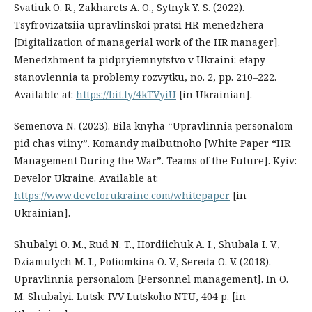
Svatiuk O. R., Zakharets A. O., Sytnyk Y. S. (2022).
Tsyfrovizatsiia upravlinskoi pratsi HR-menedzhera
[Digitalization of managerial work of the HR manager].
Menedzhment ta pidpryiemnytstvo v Ukraini: etapy
stanovlennia ta problemy rozvytku, no. 2, pp. 210–222.
Available at:
https://bit.ly/4kTVyiU
[in Ukrainian].
Semenova N. (2023). Bila knyha “Upravlinnia personalom
pid chas viiny”. Komandy maibutnoho [White Paper “HR
Management During the War”. Teams of the Future]. Kyiv:
Develor Ukraine. Available at:
https://www.develorukraine.com/whitepaper
[in
Ukrainian].
Shubalyi O. M., Rud N. T., Hordiichuk A. I., Shubala I. V.,
Dziamulych M. I., Potiomkina O. V., Sereda O. V. (2018).
Upravlinnia personalom [Personnel management]. In O.
M. Shubalyi. Lutsk: IVV Lutskoho NTU, 404 p. [in