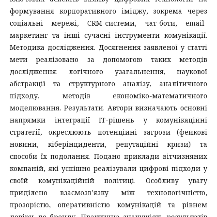
формування корпоративного іміджу, зокрема через
соціальні мережі, CRM-системи, чат-боти, email-
маркетинг та інші сучасні інструменти комунікації.
Методика дослідження. Досягнення заявленої у статті
мети реалізовано за допомогою таких методів
дослідження: логічного узагальнення, наукової
абстракції та структурного аналізу, аналітичного
підходу, методів економіко-математичного
моделювання. Результати. Автори визначають основні
напрямки інтеграції ІТ-рішень у комунікаційні
стратегії, окреслюють потенційні загрози (фейкові
новини, кіберінциденти, репутаційні кризи) та
способи їх подолання. Подано приклади вітчизняних
компаній, які успішно реалізували цифрові підходи у
своїй комунікаційній політиці. Особливу увагу
приділено взаємозв’язку між технологічністю,
прозорістю, оперативністю комунікацій та рівнем
довіри до бренду. Практична значущість результатів