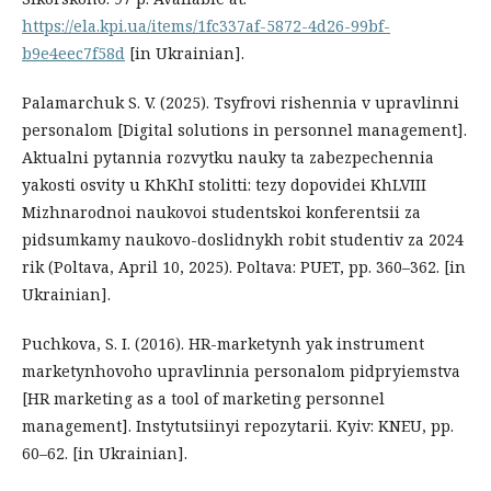
https://ela.kpi.ua/items/1fc337af-5872-4d26-99bf-
b9e4eec7f58d
[in Ukrainian].
Palamarchuk S. V. (2025). Tsyfrovi rishennia v upravlinni
personalom [Digital solutions in personnel management].
Aktualni pytannia rozvytku nauky ta zabezpechennia
yakosti osvity u KhKhI stolitti: tezy dopovidei KhLVIII
Mizhnarodnoi naukovoi studentskoi konferentsii za
pidsumkamy naukovo-doslidnykh robit studentiv za 2024
rik (Poltava, April 10, 2025). Poltava: PUET, pp. 360–362. [in
Ukrainian].
Puchkova, S. I. (2016). HR-marketynh yak instrument
marketynhovoho upravlinnia personalom pidpryiemstva
[HR marketing as a tool of marketing personnel
management]. Instytutsiinyi repozytarii. Kyiv: KNEU, pp.
60–62. [in Ukrainian].