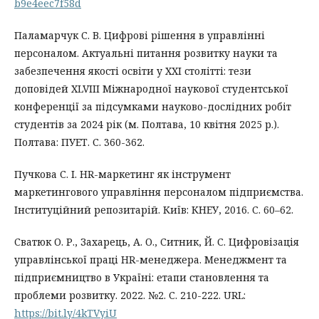
b9e4eec7f58d
Паламарчук С. В. Цифрові рішення в управлінні
персоналом. Актуальні питання розвитку науки та
забезпечення якості освіти у ХХІ столітті: тези
доповідей ХLVІІІ Міжнародної наукової студентської
конференції за підсумками науково-дослідних робіт
студентів за 2024 рік (м. Полтава, 10 квітня 2025 р.).
Полтава: ПУЕТ. С. 360-362.
Пучкова С. І. HR-маркетинг як інструмент
маркетингового управління персоналом підприємства.
Інституційний репозитарій. Київ: КНЕУ, 2016. С. 60–62.
Сватюк О. Р., Захарець, А. О., Ситник, Й. С. Цифровізація
управлінської праці HR-менеджера. Менеджмент та
підприємництво в Україні: етапи становлення та
проблеми розвитку. 2022. №2. С. 210-222. URL:
https://bit.ly/4kTVyiU