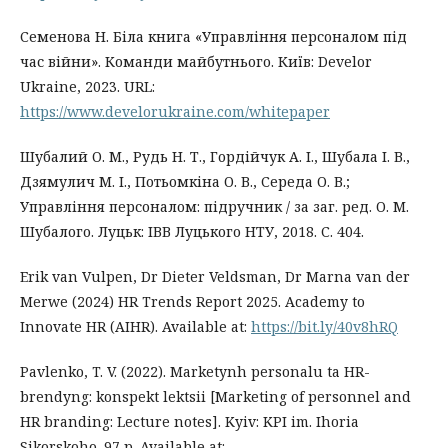
Семенова Н. Біла книга «Управління персоналом під
час війни». Команди майбутнього. Київ: Develor
Ukraine, 2023. URL:
https://www.develorukraine.com/whitepaper
Шубалий О. М., Рудь Н. Т., Гордійчук А. І., Шубала І. В.,
Дзямулич М. І., Потьомкіна О. В., Середа О. В.;
Управління персоналом: підручник / за заг. ред. О. М.
Шубалого. Луцьк: ІВВ Луцького НТУ, 2018. С. 404.
Erik van Vulpen, Dr Dieter Veldsman, Dr Marna van der
Merwe (2024) HR Trends Report 2025. Academy to
Innovate HR (AIHR). Available at:
https://bit.ly/40v8hRQ
Pavlenko, T. V. (2022). Marketynh personalu ta HR-
brendyng: konspekt lektsii [Marketing of personnel and
HR branding: Lecture notes]. Kyiv: KPI im. Ihoria
Sikorskoho. 97 p. Available at: