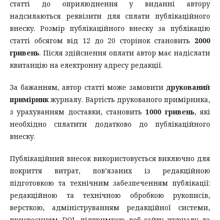
статті до оприлюднення у виданні автору
надсилаються реквізити для сплати публікаційного
внеску. Розмір публікаційного внеску за публікацію
статті обсягом від 12 до 20 сторінок становить
2000
гривень
. Після здійснення оплати автор має надіслати
квитанцію на електронну адресу редакції.
За бажанням, автор статті може замовити
друкований
примірник
журналу. Вартість друкованого примірника,
з урахуванням доставки, становить
1000 гривень
, які
необхідно сплатити додатково до публікаційного
внеску.
Публікаційний внесок використовується виключно для
покриття витрат, пов’язаних із редакційною
підготовкою та технічним забезпеченням публікації:
редакційною та технічною обробкою рукописів,
версткою, адмініструванням редакційної системи,
присвоєнням DOI, підтримкою веб-сайту журналу та