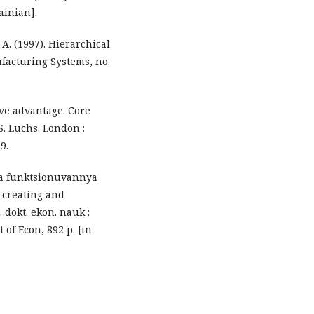
ainian].
 A. (1997). Hierarchical
facturing Systems, no.
ive advantage. Core
S. Luchs. London :
9.
 ta funktsionuvannya
 creating and
…dokt. ekon. nauk :
 of Econ, 892 p. [in