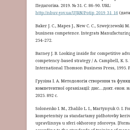
Педагогіка. 2019. № 31. С. 86–90. URL:
http://nbuv.gov.ua/UJRN/Potip_2019_31_16
(дата
Baker J. C., Mapes J., New C. C., Szwejczewski M
business competence. Integrats Manufacturing 
254–272.
Barney J. B. Looking inside for competitive adv
competency-based strategy / A. Campbell, K. S.
International Thomson Business Press, 1995. Р
Грузіна І. А. Методологія створення та фун
компетентної організації: дис.…докт. екон. нау
2025. 892 с.
Solonenko I. M., Zhalilo L. I., Martynyuk O. I.
kompetentsiy za standartamy pidhotovky keri
upravlinnya u sferi okhorony zdorovya. [Form