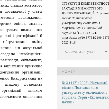
СТРУКТУРИ КОМПЕТЕНТНОСТ
ізних стадіях життєвого
ЗА СТАДІЯМИ ЖИТТЄВОГО
 поставленої у статті
ЦИКЛУ ОРГАНІЗАЦІЇ.
Наукови
етодів дослідження:
вісник Полтавського
університету економіки і
ертних оцінок, аналізу
торгівлі. Серія «Економічні
опонується визначення
науки»
, (3 (117), 116-121.
ставі ідентифікації її
https://doi.org/10.37734/2409-687
 Обґрунтовано зміну
2025-3-16
алежно від актуальної
Формати цитування
оведено необхідність
рганізації, обумовлену
ля вирішення критично
НОМЕР
онування організації.
ження. Використання на
№ 3 (117) (2025): Науковий
о підходу дозволить
вісник Полтавського
організації шляхом
університету економіки і
своєчасного оновлення
торгівлі. Серія «Економічн
науки»