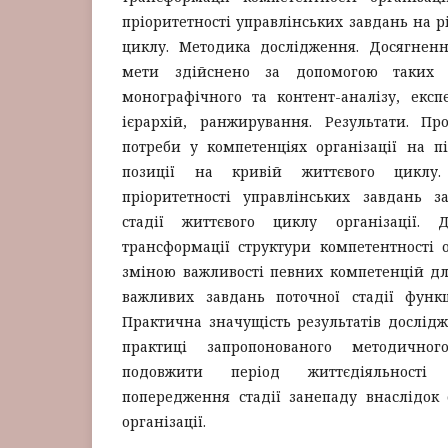
пріоритетності управлінських завдань на р
циклу. Методика дослідження. Досягнення
мети здійснено за допомогою таких м
монографічного та контент-аналізу, експ
ієрархій, ранжирування. Результати. Пр
потреби у компетенціях організації на під
позиції на кривій життєвого циклу.
пріоритетності управлінських завдань з
стадії життєвого циклу організації. Д
трансформації структури компетентності о
зміною важливості певних компетенцій д
важливих завдань поточної стадії функці
Практична значущість результатів дослід
практиці запропонованого методичног
подовжити період життєдіяльності 
попередження стадії занепаду внаслідок 
організації.