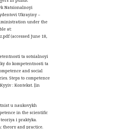
gers in public
yk Natsionalnoyi
ydentovi Ukrayiny –
dministration under the
ble at:
.pdf (accessed June 18,
tentnosti ta sotsialnoyi
oky do kompetentnosti ta
 competence and social
ries. Steps to competence
Kyyiv : Kontekst. [in
tnist u naukovykh
tence in the scientific
teoriya i praktyka.
 theory and practice.