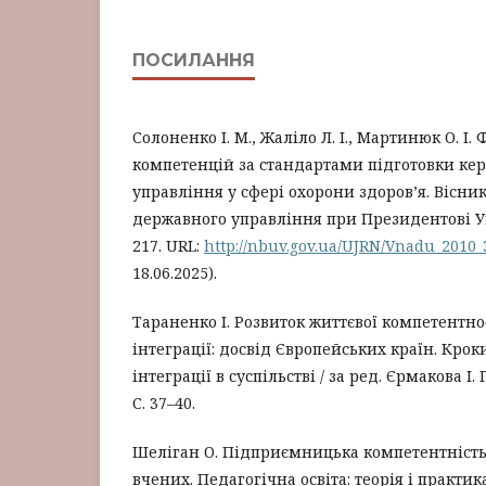
ПОСИЛАННЯ
Солоненко І. М., Жаліло Л. І., Мартинюк О. І
компетенцій за стандартами підготовки кер
управління у сфері охорони здоров’я. Вісни
державного управління при Президентові Укра
217. URL:
http://nbuv.gov.ua/UJRN/Vnadu_2010_
18.06.2025).
Тараненко І. Розвиток життєвої компетентнос
інтеграції: досвід Європейських країн. Крок
інтеграції в суспільстві / за ред. Єрмакова І. Г
С. 37–40.
Шеліган О. Підприємницька компетентність
вчених. Педагогічна освіта: теорія і практик