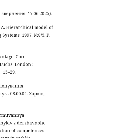
 звернення: 17.06.2025).
. A. Hierarchical model of
Systems. 1997. №8/5. Р.
antage. Core
 Luchs. London :
. 13–29.
кціонування
к : 08.00.04. Харків,
 Formuvannya
vnykiv z derzhavnoho
ation of competences