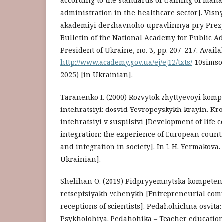
according to the standards of training of mana
administration in the healthcare sector]. Visn
akademiyi derzhavnoho upravlinnya pry Prez
Bulletin of the National Academy for Public A
President of Ukraine, no. 3, pp. 207-217. Availa
http://www.academy.gov.ua/ej/ej12/txts/
10simsoz
2025) [in Ukrainian].
Taranenko I. (2000) Rozvytok zhyttyevoyi kompe
intehratsiyi: dosvid Yevropeyskykh krayin. Kr
intehratsiyi v suspilstvi [Development of life
integration: the experience of European count
and integration in society]. In I. H. Yermakova. 
Ukrainian].
Shelihan O. (2019) Pidpryyemnytska kompeten
retseptsiyakh vchenykh [Entrepreneurial compe
receptions of scientists]. Pedahohichna osvita: 
Psykholohiya. Pedahohika – Teacher education: