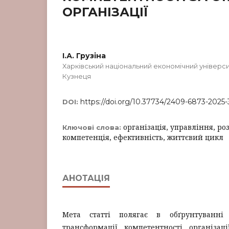
ОРГАНІЗАЦІЇ
І.А. Грузіна
Харківський національний економічний універс
Кузнеця
https://doi.org/10.37734/2409-6873-2025-
DOI:
організація, управління, ро
Ключові слова:
компетенція, ефективність, життєвий цикл
АНОТАЦІЯ
Мета статті полягає в обґрунтуванні
трансформації компетентності організац