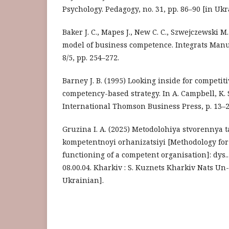
Psychology. Pedagogy, no. 31, pp. 86–90 [in Ukr
Baker J. C., Mapes J., New C. C., Szwejczewski M.
model of business competence. Integrats Manu
8/5, pp. 254–272.
Barney J. B. (1995) Looking inside for competit
competency-based strategy. In A. Campbell, K. 
International Thomson Business Press, p. 13–2
Gruzina I. A. (2025) Metodolohiya stvorennya
kompetentnoyi orhanizatsiyi [Methodology for
functioning of a competent organisation]: dys.
08.00.04. Kharkiv : S. Kuznets Kharkiv Nats Un-t
Ukrainian].