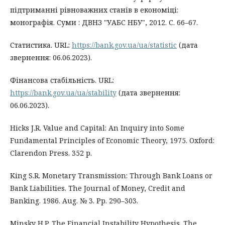
підтриманні рівноважних станів в економіці:
монографія. Суми : ДВНЗ "УАБС НБУ", 2012. С. 66–67.
Статистика. URL:
https://bank.gov.ua/ua/statistic
(дата
звернення: 06.06.2023).
Фінансова стабільність. URL:
https://bank.gov.ua/ua/stability
(дата звернення:
06.06.2023).
Hicks J.R. Value and Capital: An Inquiry into Some
Fundamental Principles of Economic Theory, 1975. Oxford:
Clarendon Press. 352 р.
King S.R. Monetary Transmission: Through Bank Loans or
Bank Liabilities. The Journal of Money, Credit and
Banking. 1986. Aug. № 3. Рp. 290–303.
Minsky H.P. The Financial Instability Hypothesis. The