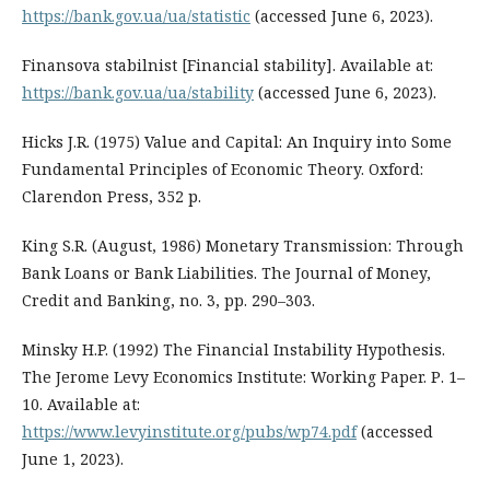
https://bank.gov.ua/ua/statistic
(accessed June 6, 2023).
Finansova stabilnist [Financial stability]. Available at:
https://bank.gov.ua/ua/stability
(accessed June 6, 2023).
Hicks J.R. (1975) Value and Capital: An Inquiry into Some
Fundamental Principles of Economic Theory. Oxford:
Clarendon Press, 352 р.
King S.R. (August, 1986) Monetary Transmission: Through
Bank Loans or Bank Liabilities. The Journal of Money,
Credit and Banking, no. 3, pp. 290–303.
Minsky H.P. (1992) The Financial Instability Hypothesis.
The Jerome Levy Economics Institute: Working Paper. Р. 1–
10. Available at:
https://www.levyinstitute.org/pubs/wp74.pdf
(accessed
June 1, 2023).