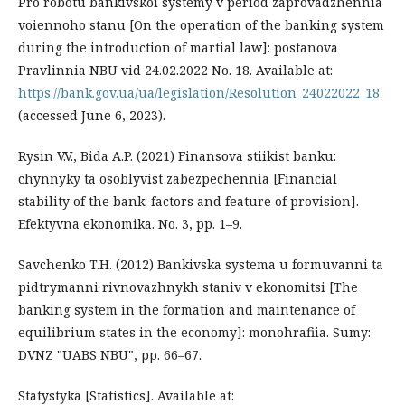
Pro robotu bankivskoi systemy v period zaprovadzhennia
voiennoho stanu [On the operation of the banking system
during the introduction of martial law]: postanova
Pravlinnia NBU vid 24.02.2022 No. 18. Available at:
https://bank.gov.ua/ua/legislation/Resolution_24022022_18
(accessed June 6, 2023).
Rysin V.V., Bida A.P. (2021) Finansova stiikist banku:
chynnyky ta osoblyvist zabezpechennia [Financial
stability of the bank: factors and feature of provision].
Efektyvna ekonomika. No. 3, pp. 1–9.
Savchenko T.H. (2012) Bankivska systema u formuvanni ta
pidtrymanni rivnovazhnykh staniv v ekonomitsi [The
banking system in the formation and maintenance of
equilibrium states in the economy]: monohrafiia. Sumy:
DVNZ "UABS NBU", pp. 66–67.
Statystyka [Statistics]. Available at: