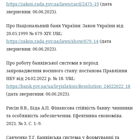
https://zakon.rada.gov.ua/laws/card/2473-19
(дата
звернення: 06.06.2023).
Про Національний банк України: Закон України від
20.05.1999 № 679-XIV. URL:
https://zakon.rada.gov.ua/laws/show/679-14
(дата
звернення: 06.06.2023).
Про роботу банківської системи в період
запровадження воєнного стану: постанова Правління
НБУ від 24.02.2022 р. № 18. URL:
https://bank.gov.ua/ua/legislation/Resolution_24022022_18
(дата звернення: 06.06.2023).
Рисін В.В., Біда А.П. Фінансова стійкість банку: чинники
та особливість забезпечення. Ефективна економіка.
2021. № 3. С. 1–9.
Савченко Т.Г. Банківська система у формуванні та