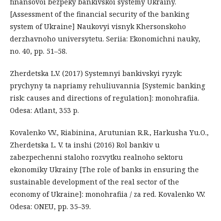
finansovoi bezpeky bankivskoi systemy Ukrainy.
[Assessment of the financial security of the banking
system of Ukraine] Naukovyi visnyk Khersonskoho
derzhavnoho universytetu. Seriia: Ekonomichni nauky,
no. 40, pp. 51–58.
Zherdetska L.V. (2017) Systemnyi bankivskyi ryzyk:
prychyny ta napriamy rehuliuvannia [Systemic banking
risk: causes and directions of regulation]: monohrafiia.
Odesa: Atlant, 353 p.
Kovalenko V.V., Riabinina, Arutunian R.R., Harkusha Yu.O.,
Zherdetska L. V. ta inshi (2016) Rol bankiv u
zabezpechenni staloho rozvytku realnoho sektoru
ekonomiky Ukrainy [The role of banks in ensuring the
sustainable development of the real sector of the
economy of Ukraine]: monohrafiia / za red. Kovalenko V.V.
Odesa: ONEU, pp. 35–39.