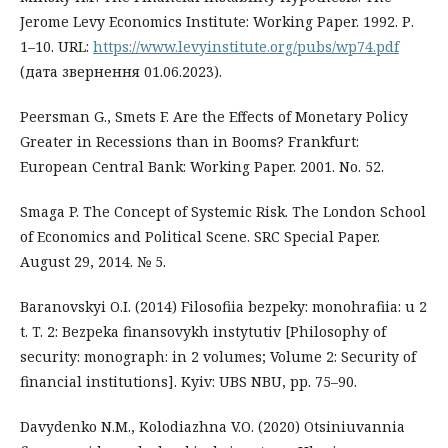
Jerome Levy Economics Institute: Working Paper. 1992. Р.
1–10. URL:
https://www.levyinstitute.org/pubs/wp74.pdf
(дата звернення 01.06.2023).
Peersman G., Smets F. Are the Effects of Monetary Policy
Greater in Recessions than in Booms? Frankfurt:
European Central Bank: Working Paper. 2001. No. 52.
Smaga P. The Concept of Systemic Risk. The London School
of Economics and Political Scene. SRC Special Paper.
August 29, 2014. № 5.
Baranovskyi O.I. (2014) Filosofiia bezpeky: monohrafiia: u 2
t. T. 2: Bezpeka finansovykh instytutiv [Philosophy of
security: monograph: in 2 volumes; Volume 2: Security of
financial institutions]. Kyiv: UBS NBU, pp. 75–90.
Davydenko N.M., Kolodiazhna V.O. (2020) Otsiniuvannia