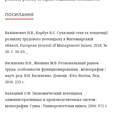
ПОСИЛАННЯ
Валінкевич Н.В., Корбут К.Є. Сучасний стан та тенденції
розвитку трудового потенціалу в Житомирській
області. European Journal of Management Issues. 2018. №
26. С. 56–63. _
Василенко В.Н., Жилина М.В. Региональный рынок
труда: особенности функционирования : монография /
науч. ред. В.Н. Василенко. Донецк : Юго-Восток, Лтд,
2010. 223 с.
Балацкий О.Ф. Экономический потенциал
административных и производственных систем :
монография. Сумы : Университетская книга, 2006. 972 с.