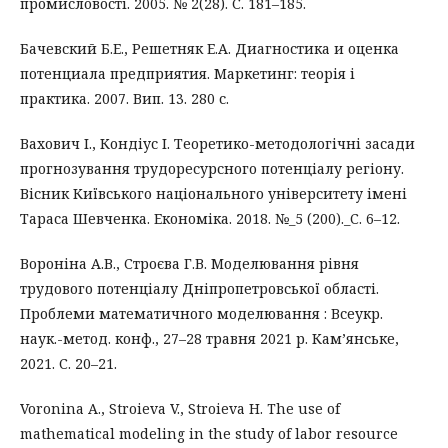
промисловості. 2005. № 2(28). С. 181–185.
Бачевский Б.Е., Решетняк Е.А. Диагностика и оценка
потенциала предприятия. Маркетинг: теорія і
практика. 2007. Вип. 13. 280 с.
Вахович І., Кондіус І. Теоретико-методологічні засади
прогнозування трудоресурсного потенціалу регіону.
Вісник Київського національного університету імені
Тараса Шевченка. Економіка. 2018. №_5 (200)._С. 6–12.
Вороніна А.В., Строєва Г.В. Моделювання рівня
трудового потенціалу Дніпропетровської області.
Проблеми математичного моделювання : Всеукр.
наук.-метод. конф., 27–28 травня 2021 р. Кам’янське,
2021. С. 20–21.
Voronina A., Stroieva V., Stroieva H. The use of
mathematical modeling in the study of labor resource