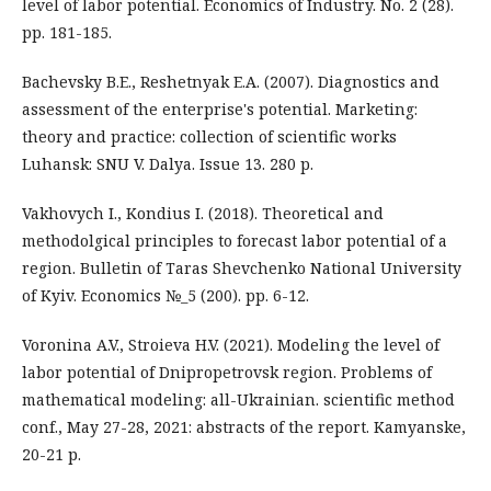
level of labor potential. Economics of Industry. No. 2 (28).
pp. 181-185.
Bachevsky B.E., Reshetnyak E.A. (2007). Diagnostics and
assessment of the enterprise's potential. Marketing:
theory and practice: collection of scientific works
Luhansk: SNU V. Dalya. Issue 13. 280 p.
Vakhovych І., Kondius І. (2018). Theoretical and
methodolgical principles to forecast labor potential of a
region. Bulletin of Taras Shevchenko National University
of Kyiv. Economics №_5 (200). pp. 6-12.
Voronina A.V., Stroieva H.V. (2021). Modeling the level of
labor potential of Dnipropetrovsk region. Problems of
mathematical modeling: all-Ukrainian. scientific method
conf., May 27-28, 2021: abstracts of the report. Kamyanske,
20-21 р.