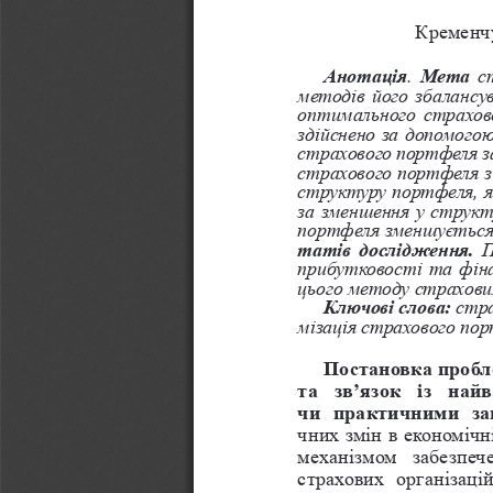
Кременчу
Анотація
. 
Мета 
с
методів його збалансу
оптимального страхов
здійснено за допомого
страхового портфеля з
страхового портфеля з
структуру портфеля, як
за зменшення у структ
портфеля зменшується і
татів дослідження.
 П
прибутковості та фіна
цього методу страхови
Ключові слова:
 стр
мізація страхового пор
Постановка пробле
та  зв’язок  із  на
чи  практичними  за
чних змін в економічн
механізмом  забезпече
страхових  організацій