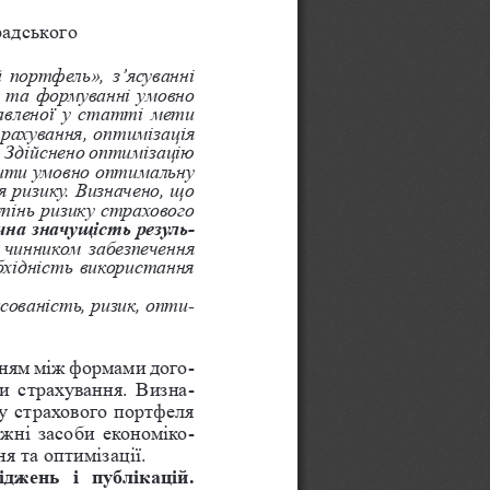
адського 
портфель», з’ясуванні 
я та формуванні умовно 
авленої у статті мети 
рахування, оптимізація 
.
 Здійснено оптимізацію 
чити умовно оптимальну 
 ризику. Визначено, що 
пінь ризику страхового 
на значущість резуль
-
чинником забезпечення 
хідність використання 
сованість, ризик, опти
-
нням між формами дого
-
ми страхування. Визна
-
у страхового портфеля 
жні засоби економіко-
 та оптимізації.
іджень  і  публікацій.