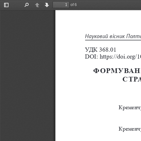
of 6
Toggle
Find
Previous
Next
Sidebar
Науковий вісник Полта
УДК 368.01
DOI: https://doi.org
ФОРМУВАНН
СТР
Кременчу
Кременчу