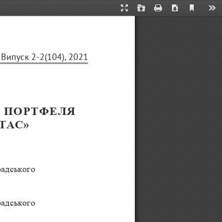
Current
Presentation
Open
Print
Download
Too
View
Mode
Випуск
2-2(104),
2021
 ПОРТФЕЛЯ 
ТАС»
адського 
адського 