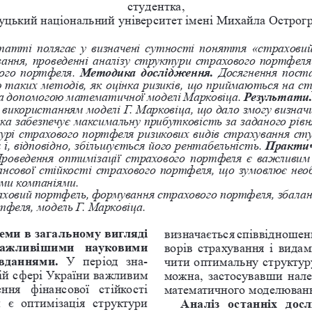
студентка, 
цький національний університет імені Михайла Острогр
татті полягає у визначені сутності поняття «страховий 
вання, проведенні аналізу структури страхового портфел
ого портфеля. 
Методика дослідження.
 Досягнення пост
ю таких методів, як оцінка ризиків, що приймаються на ст
а допомогою математичної моделі Марковіца. 
Результати
 використанням моделі Г. Марковіца, що дало змогу визна
а забезпечує максимальну прибутковість за заданого рівня
урі страхового портфеля ризикових видів страхування сту
, відповідно, збільшується його рентабельність. 
Практич
роведення оптимізації страхового портфеля є важливим 
нсової стійкості страхового портфеля, що зумовлює необ
ми компаніями.
аховий портфель, формування страхового портфеля, збалан
тфеля, модель Г. Марковіца.
ми в загальному вигляді 
визначається співвідноше
йважливішими  науковими 
ворів страхування і вида
вданнями.
  У  період  зна
-
чити оптимальну структур
ій сфері України важливим 
можна, застосувавши нале
ння  фінансової  стійкості 
математичного моделювання
  є  оптимізація  структури 
Аналіз  останніх  досл