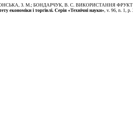
ЙВОРОНСЬКА, З. М.; БОНДАРЧУК, В. С. ВИКОРИСТАННЯ Ф
ту економіки і торгівлі. Серія «Технічні науки»
, v. 96, n. 1, 